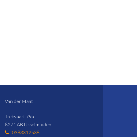
Van der Maat
Trekvaart 79a
8271 AB IJsselmuiden
0383312538