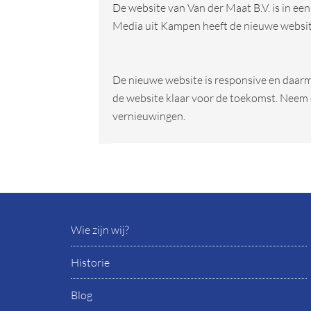
De website van Van der Maat B.V. is in ee
Media uit Kampen heeft de nieuwe websit
De nieuwe website is responsive en daarm
de website klaar voor de toekomst. Neem e
vernieuwingen.
Wie zijn wij?
Historie
Blog