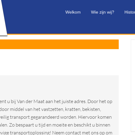
Welkom
Wie zijn wij?
Histo
nt u bij Van der Maat aan het juiste adres. Door het op
oor middel van het vastzetten, kratten, bekisten,
 veilig transport gegarandeerd worden. Hiervoor komen
sealen. Zo bespaart u tijd en moeite en beschikt u binnen
tevige transportoplossing! Neem contact met ons op om