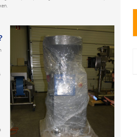
ken.
?
n
s
m