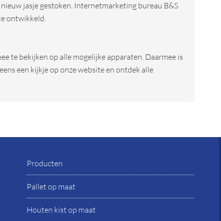
n nieuw jasje gestoken. Internetmarketing bureau B&S
e ontwikkeld.
ee te bekijken op alle mogelijke apparaten. Daarmee is
ens een kijkje op onze website en ontdek alle
Producten
Pallet op maat
Houten kist op maat