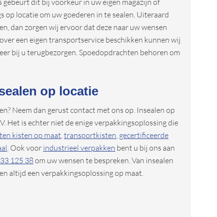
 gebeurt dit bij voorkeur in uw eigen magazijn of
gs op locatie om uw goederen in te sealen. Uiteraard
en, dan zorgen wij ervoor dat deze naar uw wensen
over een eigen transportservice beschikken kunnen wij
weer bij u terugbezorgen. Spoedopdrachten behoren om
sealen op locatie
len? Neem dan gerust contact met ons op. Insealen op
V. Het is echter niet de enige verpakkingsoplossing die
ten kisten op maat
,
transportkisten
,
gecertificeerde
aal
. Ook voor
industrieel verpakken
bent u bij ons aan
 33 125 38
om uw wensen te bespreken. Van insealen
den altijd een verpakkingsoplossing op maat.