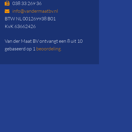
038 33 269 36
info@vandermaatbv.nl
BTW NL 001269938 B01
KvK 63662426
Van der Maat BV ontvangt een 8 uit 10
gebaseerd op 1
beoordeling.