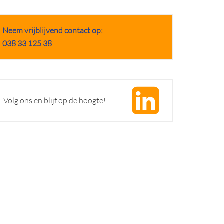
Neem vrijblijvend contact op:
038 33 125 38
Volg ons en blijf op de hoogte!