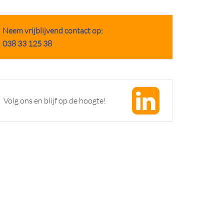
Neem vrijblijvend contact op:
038 33 125 38
Volg ons en blijf op de hoogte!