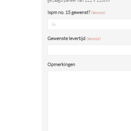
gezaagd paneel van 122 x 120cm
Ispm no. 15 gewenst?
(Vereist)
Gewenste levertijd
(Vereist)
Opmerkingen