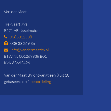
Van der Maat
Trekvaart 79a
8271 AB IJsselmuiden
0383312538
038 33 269 36
info@vandermaatbv.nl
BTW NL 001269938 B01
KvK 63662426
Van der Maat BV ontvangt een 8 uit 10
gebaseerd op 1
beoordeling.