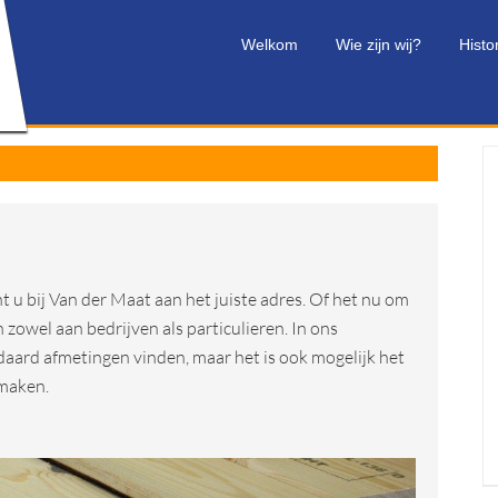
Welkom
Wie zijn wij?
Histo
 u bij Van der Maat aan het juiste adres. Of het nu om
 zowel aan bedrijven als particulieren. In ons
daard afmetingen vinden, maar het is ook mogelijk het
 maken.