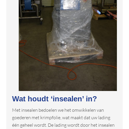
Wat houdt ‘insealen’ in?
Met insealen bedoelen we het omwikkelen van
goederen met krimpfolie, wat maakt dat uw lading
één geheel wordt. De lading wordt door het insealen